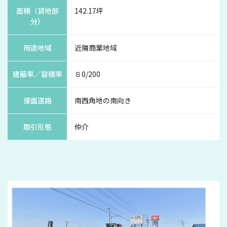
面積（貸地部
142.17坪
分）
用途地域
近隣商業地域
建蔽率／容積率
８0/200
接面道路
南西角地の南向き
取引形態
仲介