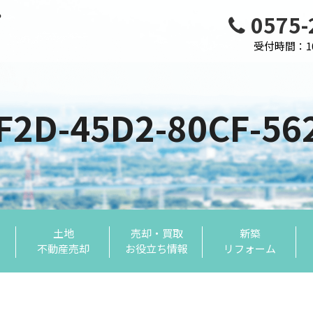
0575-
受付時間：10:
F2D-45D2-80CF-5
土地
売却・買取
新築
不動産売却
お役立ち情報
リフォーム