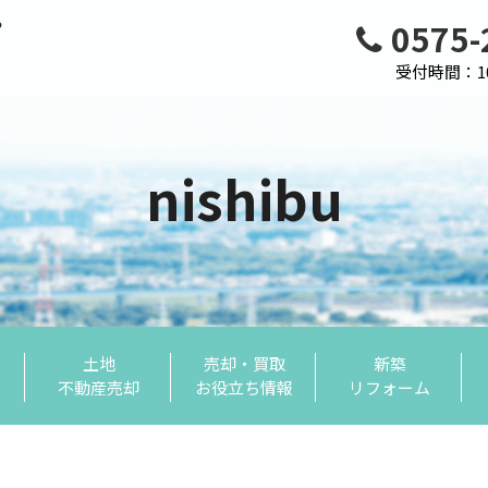
0575-
受付時間：10:
nishibu
土地
売却・買取
新築
不動産売却
お役立ち情報
リフォーム