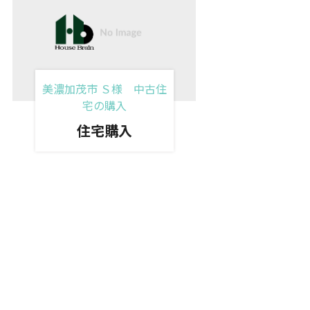
美濃加茂市 Ｓ様 中古住
宅の購入
住宅購入