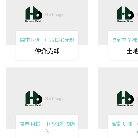
関市 N様 中古住宅売却
岐阜市 Ｙ
仲介売却
土
関市 Ｍ様 中古住宅の購
高富 Ｕ様
入